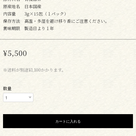
原産地名 日本国産
内容量 3g×15包（１パック）
保存方法 高温・多湿を避け移り香にご注意ください。
賞味期限 製造日より１年
¥5,500
※送料が別途¥1,100かかります。
数量
カートに入れる