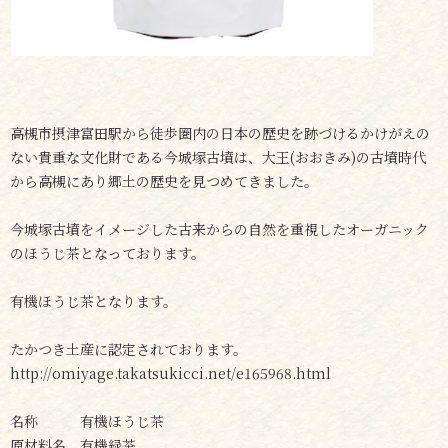
高槻市摂津富田駅から徒歩圏内の日本の歴史を跡づけるかけがえの
ない貴重な文化財である今城塚古墳は、大王(おおきみ)の古墳時代
から高槻にあり郷土の歴史を見つめてきました。
今城塚古墳をイメージした古来からの自然を重視したオーガニック
のほうじ茶となっております。
有機ほうじ茶となります。
たかつき土産に認定されております。
http://omiyage.takatsukicci.net/e165968.html
名称 有機ほうじ茶
原材料名 有機緑茶