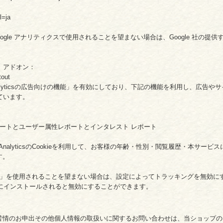
l=ja
gle アナリティクスで使用されることを望まない場合は、Google 社の提供する
ト アドオン：
tout
alyticsの広告向けの機能」を有効にしており、下記の機能を利用し、広告やサイト改善の
しています。
ー属性レポートとユーザー属性レポートとインタレスト レポート
 AnalyticsのCookieを利用して、お客様の年齢・性別・閲覧履歴・本サ
す。
向けの機能」を使用されることを望まない場合は、設定によってトラッキングを無効にすること
ザにインストールされると無効にすることができます。
苦情のお申出その他個人情報の取扱いに関するお問い合わせは、当ショップの