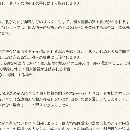
得し、偽りその他不正の手段により取得しません。
壊、改ざん及び漏洩などのリスクに対して、個人情報の安全管理が図られるよ
、当ショップは、個人情報の取扱いの全部又は一部を委託する場合は、委託先
います。
他の法令に基づき開示が認められる場合を除くほか、あらかじめお客様の同意
は上記に定める第三者への提供には該当しません。
成に必要な範囲内において個人情報の取扱いの全部又は一部を委託することに
業の承継に伴って個人情報が提供される場合
き共同利用する場合
報保護法の定めに基づき個人情報の開示を求められたときは、お客様ご本人か
行います（当該個人情報が存在しないときにはその旨を通知いたします。）。
負わない場合は、この限りではありません。
報が真実でないという理由によって、個人情報保護法の定めに基づきその内容
合には、お客様ご本人からのご請求であることを確認の上で、利用目的の達成