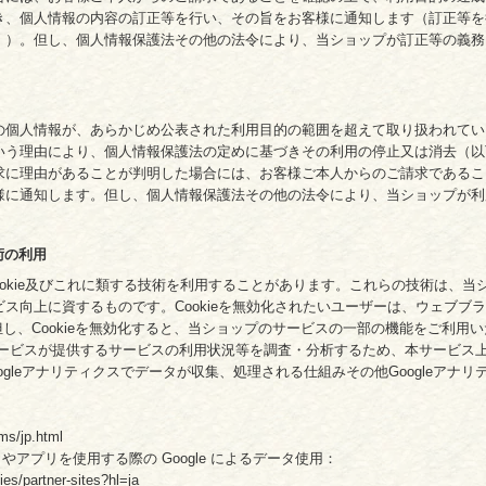
き、個人情報の内容の訂正等を行い、その旨をお客様に通知します（訂正等を
。）。但し、個人情報保護法その他の法令により、当ショップが訂正等の義務
の個人情報が、あらかじめ公表された利用目的の範囲を超えて取り扱われてい
いう理由により、個人情報保護法の定めに基づきその利用の停止又は消去（以
求に理由があることが判明した場合には、お客様ご本人からのご請求であるこ
様に通知します。但し、個人情報保護法その他の法令により、当ショップが利
技術の利用
ookie及びこれに類する技術を利用することがあります。これらの技術は、
ス向上に資するものです。Cookieを無効化されたいユーザーは、ウェブブ
。但し、Cookieを無効化すると、当ショップのサービスの一部の機能をご利用
スが提供するサービスの利用状況等を調査・分析するため、本サービス上に Goog
gleアナリティクスでデータが収集、処理される仕組みその他Googleアナ
ms/jp.html
トやアプリを使用する際の Google によるデータ使用：
ies/partner-sites?hl=ja