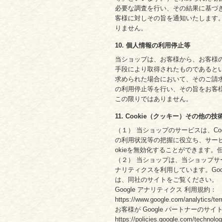
必要な調査を行い、その結果に基づ
客様に対しその旨を通知いたします
りません。
10. 個人情報の利用停止等
当ショップは、お客様から、お客様
手段により取得されたものであると
求められた場合において、そのご請
の利用停止等を行い、その旨をお客
この限りではありません。
11. Cookie（クッキー）その他の
（１） 当ショップのサービスは、C
の利用状況等の把握に役立ち、サービ
okieを無効化することができます
（２） 当ショップは、当ショップサービ
ナリティクスを利用しています。Goo
は、同社のサイトをご覧ください。
Google アナリティクス 利用規約：
https://www.google.com/analytics/ter
お客様が Google パートナーのサイ
https://policies.google.com/technolog