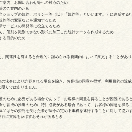
るご案内、お問い合わせ等への対応のため
等のご案内のため
る当ショップの規約、ポリシー等（以下「規約等」といいます。）に違反する
る規約等の変更などを通知するため
、新サービスの開発等に役立てるため
して、個別を識別できない形式に加工した統計データを作成するため
する目的のため
を、関連性を有すると合理的に認められる範囲内において変更することがあり
他の法令により許容される場合を除き、お客様の同意を得ず、利用目的の達成
の限りではありません。
保護のために必要がある場合であって、お客様の同意を得ることが困難である
健全な育成の推進のために特に必要がある場合であって、お客様の同意を得る
団体又はその委託を受けた者が法令の定める事務を遂行することに対して協力
遂行に支障を及ぼすおそれがあるとき