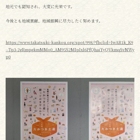
地元でも認知され、大変に光栄です。
今後とも地域貢献、地域振興に尽力したく努めます。
https://www.takatsuki-kankou.org/spot/998/?fbclid=IwAR1k_K9
--Tp3-2gRmpgkmMMo0_AM95S2MIpIxl6PfQhaiYyQVkmqSvNWy
p0