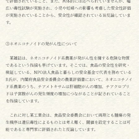
で評価されていること、また、具体的には述べられていませんが、幅
広い毒性試験が実施され、小児や妊婦への影響も考慮した安全性評価
が実施されていることから、安全性が確認されている旨反論していま
す。
③ネオニコチノイドの発がん性について
某雑誌は、ネオニコチノイド系農薬が発がん性を擁する危険な物質
であるという指摘も挙げています。そこでは、食品の安全性を研究・
検証している、NPO法人食品と暮らしの安全基金で代表を務めている
B氏が、内閣府食品安全委員会の農薬評価書において、ネオニコチノイ
ド系農薬のうち、チアメトキサムは肝細胞がんの増加、チアクロプリ
ドは子宮腺がんの発生頻度の増加につながることが記されていること
を指摘しています。
これに対し某工業会は、食品安全委員会において両剤とも腫瘍の発
生機序は遺伝毒性によるものとは考え難く、閾値を設定することは可
能であると専門家に評価されたと反論しています。