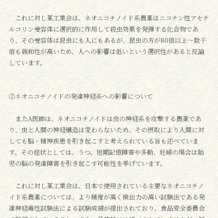
これに対し某工業会は、ネオニコチノイド系農薬はニコチン性アセチ
ルコリン受容体に選択的に作用して殺虫効果を発揮する化合物であ
り、その受容体は昆虫にも人にもあるが、昆虫の方が80倍以上～数千
倍も親和性が高いため、人への影響は低いという選択性があると反論
しています。
②ネオニコチノイドの発達神経系への影響について
またA医師は、ネオニコチノイドは虫の神経系を攻撃する農薬であ
り、虫と人間の神経構造は変わらないため、その摂取により人間に対
しても脳・精神疾患を引き起こすと考えられている旨も述べていま
す。その症状としては、うつ、短期記憶障害や多動、妊婦の場合は胎
児の脳の発達障害を引き起こす可能性を挙げています。
これに対し某工業会は、日本で使用されている主要なネオニコチノ
イド系農薬については、より精度が高く検出力の高い試験法である発
達神経毒性試験法による試験成績が提出されており、食品安全委員会