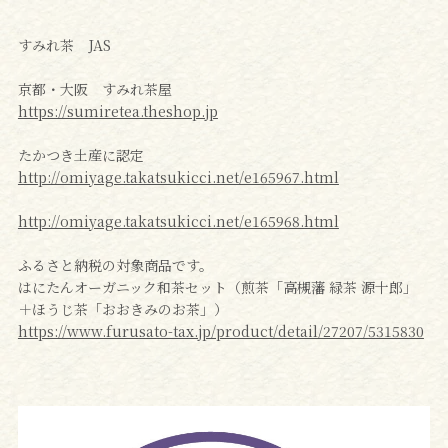
すみれ茶 JAS
京都・大阪 すみれ茶屋
https://sumiretea.theshop.jp
たかつき土産に認定
http://omiyage.takatsukicci.net/e165967.html
http://omiyage.takatsukicci.net/e165968.html
ふるさと納税の対象商品です。
はにたんオーガニック和茶セット（煎茶「高槻藩 緑茶 源十郎」
＋ほうじ茶「おおきみのお茶」）
https://www.furusato-tax.jp/product/detail/27207/5315830