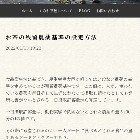
ホーム
すみれ茶屋について
BLOG
お問い合わせ
お茶の残留農薬基準の設定方法
2022/01/13 19:20
食品衛生法に基づき、厚生労働大臣が超えてはいけない農薬の基
準を定めているのが残留農薬基準です。この値は、人が、使われ
ている農薬を毎日そして生涯にわたって摂取し続けたとしても健
康に害がないとされる一日摂取許容量から算定しています。
一日摂取許容量は、動物実験で問題ないとされた農薬の量の100
分の1の値です。
その際に考慮されるのが、一人が一日に食べるとされる食品の量
であるフードファクターであり、